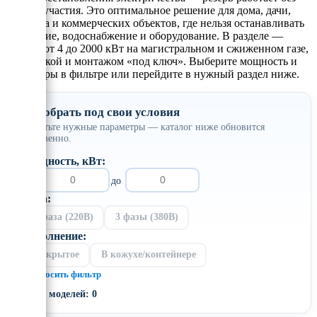
вашего участия. Это оптимальное решение для дома, дачи,
коттеджа и коммерческих объектов, где нельзя останавливать
отопление, водоснабжение и оборудование. В разделе —
модели от 4 до 2000 кВт на магистральном и сжиженном газе,
с доставкой и монтажом «под ключ». Выберите мощность и
параметры в фильтре или перейдите в нужный раздел ниже.
Подобрать под свои условия
Отметьте нужные параметры — каталог ниже обновится
мгновенно.
Мощность, кВт:
от
до
Фаза:
1 фаза (220В)
3 фазы (380В)
Исполнение:
Открытое
В кожухе/контейнере
× Сбросить фильтр
Всего моделей: 0