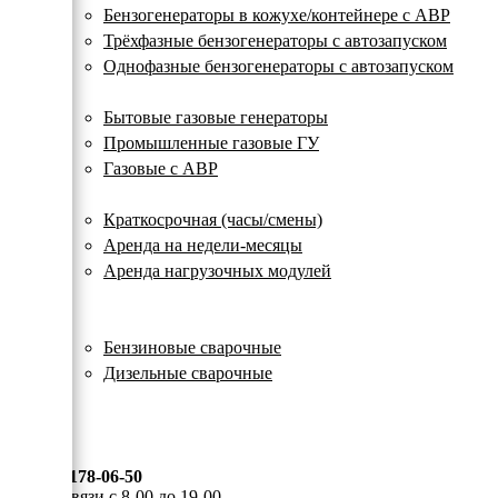
с
Бензогенераторы в кожухе/контейнере с АВР
автозапуском
Трёхфазные бензогенераторы с автозапуском
Однофазные бензогенераторы с автозапуском
Газовые генераторы
Бытовые газовые генераторы
Промышленные газовые ГУ
Газовые с АВР
Аренда генераторов
Краткосрочная (часы/смены)
Аренда на недели-месяцы
Аренда нагрузочных модулей
Электростанции бу
Сварочные генераторы
Бензиновые сварочные
Дизельные сварочные
ОПЛАТА И ДОСТАВКА
КОНТАКТЫ
8 (495) 178-06-50
Мы на связи с 8-00 до 19-00