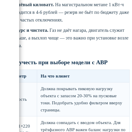
Дешёвый киловатт.
На магистральном метане 1 кВт·ч
обходится в 4-6 рублей — резерв не бьёт по бюджету даже
при частых отключениях.
Ресурс и чистота.
Газ не даёт нагара, двигатель служит
дольше, а выхлоп чище — это важно при установке возле
дома.
Что учесть при выборе модели с АВР
Параметр
На что влияет
Должна покрывать пиковую нагрузку
объекта с запасом 20-30% на пусковые
Мощность
токи. Подобрать удобно фильтром вверху
страницы.
Должна совпадать с вводом объекта. Для
Фаза (1×220
трёхфазного АВР важен баланс нагрузки по