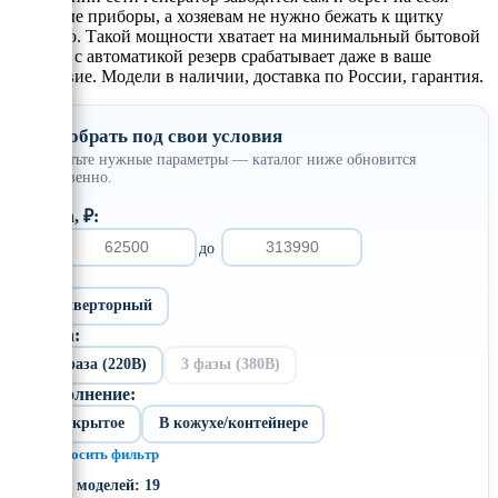
основные приборы, а хозяевам не нужно бежать к щитку
вручную. Такой мощности хватает на минимальный бытовой
набор, а с автоматикой резерв срабатывает даже в ваше
отсутствие. Модели в наличии, доставка по России, гарантия.
Подобрать под свои условия
Отметьте нужные параметры — каталог ниже обновится
мгновенно.
Цена, ₽:
от
до
Тип:
Инверторный
Фаза:
1 фаза (220В)
3 фазы (380В)
Исполнение:
Открытое
В кожухе/контейнере
× Сбросить фильтр
Всего моделей: 19