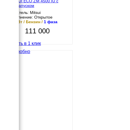
MITSUI ECO ZM 4500 IU с
автозапуском
Двигатель: Mitsui
Исполнение: Открытое
3.8 кВт / Бензин /
1 фаза
111 000
Купить в 1 клик
Подробно