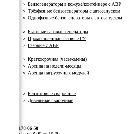
с
Бензогенераторы в кожухе/контейнере с АВР
автозапуском
Трёхфазные бензогенераторы с автозапуском
Однофазные бензогенераторы с автозапуском
Газовые генераторы
Бытовые газовые генераторы
Промышленные газовые ГУ
Газовые с АВР
Аренда генераторов
Краткосрочная (часы/смены)
Аренда на недели-месяцы
Аренда нагрузочных модулей
Электростанции бу
Сварочные генераторы
Бензиновые сварочные
Дизельные сварочные
ОПЛАТА И ДОСТАВКА
КОНТАКТЫ
8 (495) 178-06-50
Мы на связи с 8-00 до 19-00